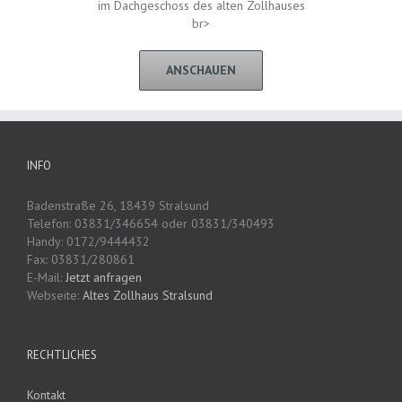
im Dachgeschoss des alten Zollhauses
br>
ANSCHAUEN
INFO
Badenstraße 26, 18439 Stralsund
Telefon: 03831/346654 oder 03831/340493
Handy: 0172/9444432
Fax: 03831/280861
E-Mail:
Jetzt anfragen
Webseite:
Altes Zollhaus Stralsund
RECHTLICHES
Kontakt