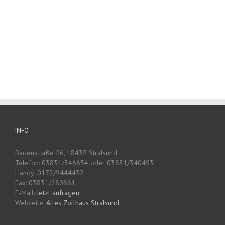
INFO
Badenstraße 26, 18439 Stralsund
Telefon: 03831/346654 oder 03831/340493
Handy: 0172/9444432
Fax: 03831/280861
E-Mail:
Jetzt anfragen
Webseite:
Altes Zollhaus Stralsund