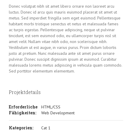
Donec volutpat nibh sit amet libero ornare non laoreet arcu
luctus. Donec id arcu quis mauris euismod placerat sit amet ut
metus. Sed imperdiet fringilla sem eget euismod. Pellentesque
habitant morbi tristique senectus et netus et malesuada fames
ac turpis egestas. Pellentesque adipiscing, neque ut pulvinar
tincidunt, est sem euismod odio, eu ullamcorper turpis nisl sit
amet velit. Nullam vitae nibh odio, non scelerisque nibh.
Vestibulum ut est augue, in varius purus. Proin dictum lobortis
justo at pretium. Nunc malesuada ante sit amet purus ornare
pulvinar. Donec suscipit dignissim ipsum at euismod. Curabitur
malesuada lorems metus adipiscing in vehicula quam commodo.
Sed porttitor elementum elementum.
Projektdetails
Erforderliche
HTML/CSS
Fähigkeiten:
Web Development
Kategorien:
Cat 1