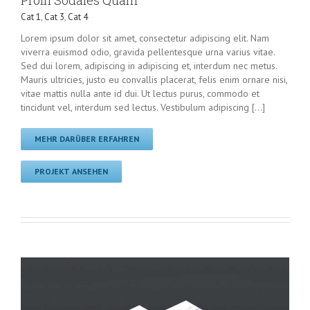
Proin Sodales Quam
Cat 1
,
Cat 3
,
Cat 4
Lorem ipsum dolor sit amet, consectetur adipiscing elit. Nam
viverra euismod odio, gravida pellentesque urna varius vitae.
Sed dui lorem, adipiscing in adipiscing et, interdum nec metus.
Mauris ultricies, justo eu convallis placerat, felis enim ornare nisi,
vitae mattis nulla ante id dui. Ut lectus purus, commodo et
tincidunt vel, interdum sed lectus. Vestibulum adipiscing [...]
MEHR DARÜBER ERFAHREN
PROJEKT ANSEHEN