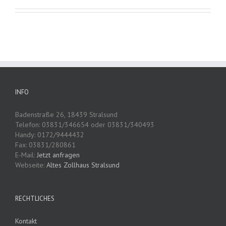
INFO
Badenstraße 26, 18439 Stralsund
Telefon: 03831/346654 oder 03831/340493
Handy: 0172/9444432
Fax: 03831/280861
E-Mail:
Jetzt anfragen
Webseite:
Altes Zollhaus Stralsund
RECHTLICHES
Kontakt