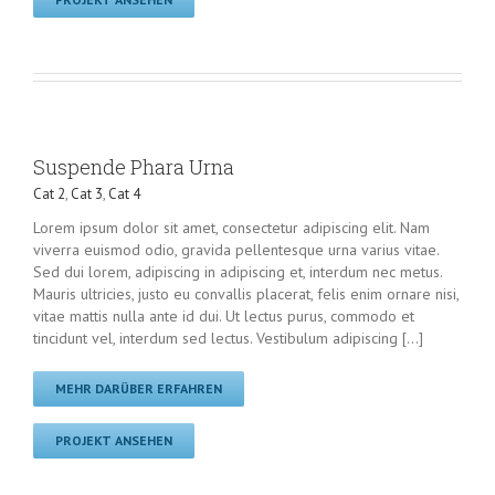
Suspende Phara Urna
Cat 2
,
Cat 3
,
Cat 4
Lorem ipsum dolor sit amet, consectetur adipiscing elit. Nam
viverra euismod odio, gravida pellentesque urna varius vitae.
Sed dui lorem, adipiscing in adipiscing et, interdum nec metus.
Mauris ultricies, justo eu convallis placerat, felis enim ornare nisi,
vitae mattis nulla ante id dui. Ut lectus purus, commodo et
tincidunt vel, interdum sed lectus. Vestibulum adipiscing [...]
MEHR DARÜBER ERFAHREN
PROJEKT ANSEHEN